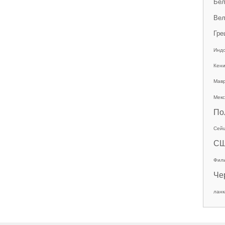
Бел
Вел
Гре
Инд
Кен
Мав
Мекс
По
Сей
С
Фил
Че
ланк