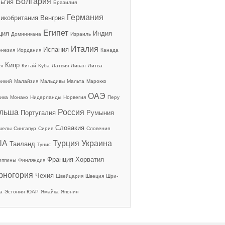
Болгария
ьгия
Бразилия
Германия
икобритания
Венгрия
Египет
ция
Индия
Доминикана
Израиль
Италия
Испания
онезия
Иордания
Канада
Кипр
ия
Китай
Куба
Латвия
Ливан
Литва
рикий
Малайзия
Мальдивы
Мальта
Марокко
ОАЭ
ика
Монако
Нидерланды
Норвегия
Перу
льша
Россия
Португалия
Румыния
Словакия
шелы
Сингапур
Сирия
Словения
ША
Турция
Украина
Таиланд
Тунис
Франция
Хорватия
иппины
Финляндия
рногория
Чехия
Швейцария
Швеция
Шри-
а
Эстония
ЮАР
Ямайка
Япония