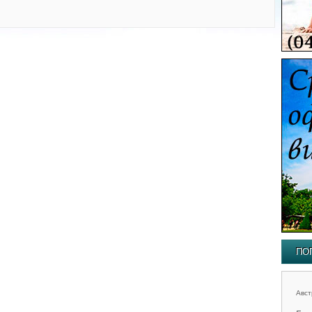
ПО
Авст